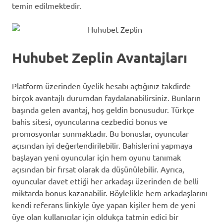
temin edilmektedir.
Huhubet Zeplin Avantajları
Platform üzerinden üyelik hesabı açtığınız takdirde
birçok avantajlı durumdan faydalanabilirsiniz. Bunların
başında gelen avantaj, hoş geldin bonusudur. Türkçe
bahis sitesi, oyuncularına cezbedici bonus ve
promosyonlar sunmaktadır. Bu bonuslar, oyuncular
açısından iyi değerlendirilebilir. Bahislerini yapmaya
başlayan yeni oyuncular için hem oyunu tanımak
açısından bir fırsat olarak da düşünülebilir. Ayrıca,
oyuncular davet ettiği her arkadaşı üzerinden de belli
miktarda bonus kazanabilir. Böylelikle hem arkadaşlarını
kendi referans linkiyle üye yapan kişiler hem de yeni
üye olan kullanıcılar için oldukça tatmin edici bir