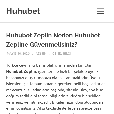
Skip
to
Huhubet
MENU
content
Huhubet Zeplin Neden Huhubet
Zepline Güvenmelisiniz?
MAYIS 10, 2026
ADMIN
GENEL BILGI
Türkçe çevrimiçi bahis platformlarından biri olan
Huhubet Zeplin
, işlemleri ile hızlı bir şekilde üyelik
hesabınızı oluşturmanıza olanak tanımaktadır. Üyelik
işlemleri için tamamlamanız gereken belli başlı adımlar
mevcuttur. Bu adımların başında, sitenin isim, soy isim,
doğum tarihi gibi temel bilgilerinizi doğru bir şekilde
vermeniz yer almaktadır. Bilgilerinizin doğruluğundan
emin olmalısınız. Aksi takdirde ilerleyen süreçte bazı
sıkıntılarla karşı karşıya kalabilirsiniz. Örneğin para