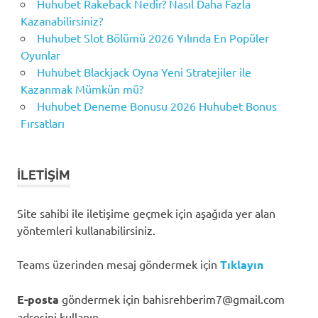
Huhubet Rakeback Nedir? Nasıl Daha Fazla
Kazanabilirsiniz?
Huhubet Slot Bölümü 2026 Yılında En Popüler
Oyunlar
Huhubet Blackjack Oyna Yeni Stratejiler ile
Kazanmak Mümkün mü?
Huhubet Deneme Bonusu 2026 Huhubet Bonus
Fırsatları
İLETIŞIM
Site sahibi ile iletişime geçmek için aşağıda yer alan
yöntemleri kullanabilirsiniz.
Teams üzerinden mesaj göndermek için
Tıklayın
E-posta
göndermek için
bahisrehberim7@gmail.com
adresini kullanın.