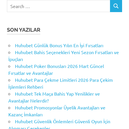
Search
SEARCH
for:
SON YAZILAR
Huhubet Günlük Bonus Yılın En İyi Fırsatları
Huhubet Bahis Seçenekleri Yeni Sezon Fırsatları ve
İpuçları
Huhubet Poker Bonusları 2026 Mart Güncel
Fırsatlar ve Avantajlar
Huhubet Para Çekme Limitleri 2026 Para Çekim
İşlemleri Rehberi
Huhubet Tek Maça Bahis Yap Yenilikler ve
Avantajlar Nelerdir?
Huhubet Promosyonlar Üyelik Avantajları ve
Kazanç İmkanları
Huhubet Güvenlik Önlemleri Güvenli Oyun İçin
Alınması Gerekenler