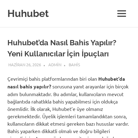
Skip
to
Huhubet
MENU
content
Huhubet’da Nasıl Bahis Yapılır?
Yeni Kullanıcılar İçin İpuçları
HAZIRAN 26, 2026
ADMIN
BAHIS
Çevrimiçi bahis platformlarından biri olan
Huhubet’da
nasıl bahis yapılır?
sorusuna yanıt arayanlar için birçok
adım bulunmaktadır. Bu adımlar, kullanıcıların mevcut
bağlantıda rahatlıkla bahis yapabilmesi için oldukça
önemlidir. İlk olarak, Huhubet’e üye olmanız
gerekmektedir. Üyelik işlemleri tamamlandıktan sonra,
kullanıcıların dikkat etmesi gereken bazı hususlar vardır.
Bahis yaparken dikkatli olmalı ve doğru bilgileri