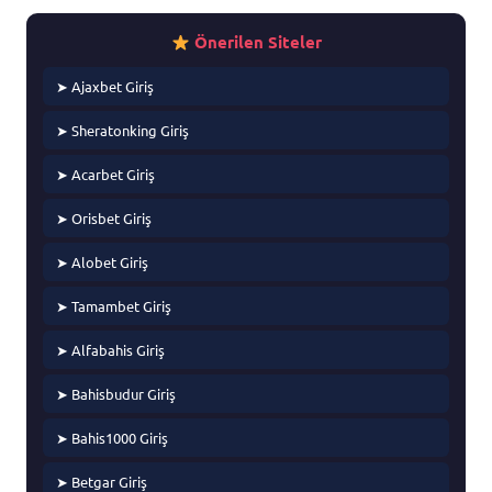
Önerilen Siteler
➤ Ajaxbet Giriş
➤ Sheratonking Giriş
➤ Acarbet Giriş
➤ Orisbet Giriş
➤ Alobet Giriş
➤ Tamambet Giriş
➤ Alfabahis Giriş
➤ Bahisbudur Giriş
➤ Bahis1000 Giriş
➤ Betgar Giriş