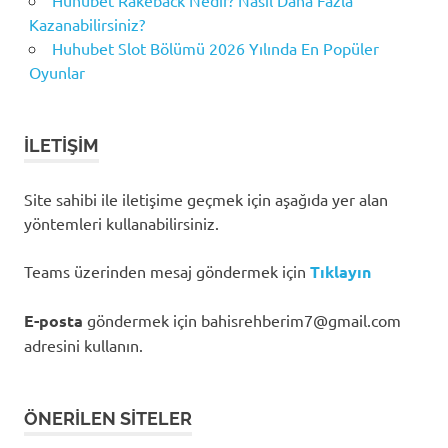
Huhubet Rakeback Nedir? Nasıl Daha Fazla
Kazanabilirsiniz?
Huhubet Slot Bölümü 2026 Yılında En Popüler
Oyunlar
İLETIŞIM
Site sahibi ile iletişime geçmek için aşağıda yer alan
yöntemleri kullanabilirsiniz.
Teams üzerinden mesaj göndermek için
Tıklayın
E-posta
göndermek için
bahisrehberim7@gmail.com
adresini kullanın.
ÖNERILEN SITELER