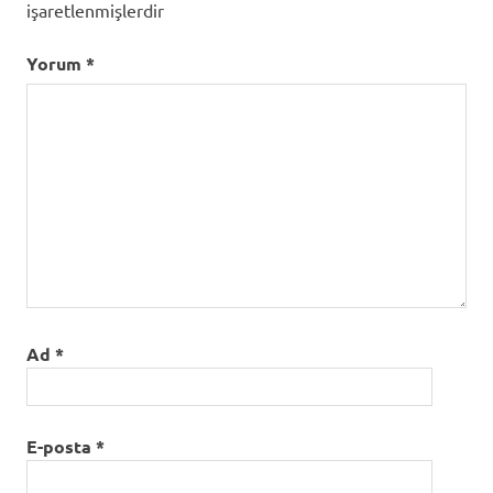
işaretlenmişlerdir
Yorum
*
Ad
*
E-posta
*