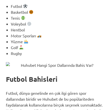
Futbol
Basketbol
Tenis
Voleybol
Hentbol
Motor Sporları
Yüzme
Golf
Rugby
Futbol Bahisleri
Futbol, dünya genelinde en çok ilgi gören spor
dallarından biridir ve Huhubet de bu popülariteden
faydalanarak kullanıcılarına birçok seçenek sunmaktadır.