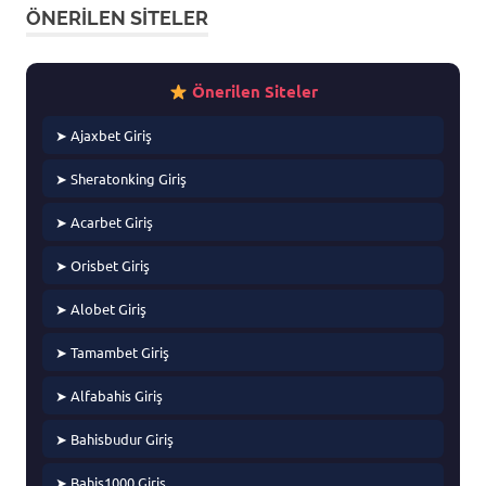
ÖNERILEN SITELER
Önerilen Siteler
➤ Ajaxbet Giriş
➤ Sheratonking Giriş
➤ Acarbet Giriş
➤ Orisbet Giriş
➤ Alobet Giriş
➤ Tamambet Giriş
➤ Alfabahis Giriş
➤ Bahisbudur Giriş
➤ Bahis1000 Giriş