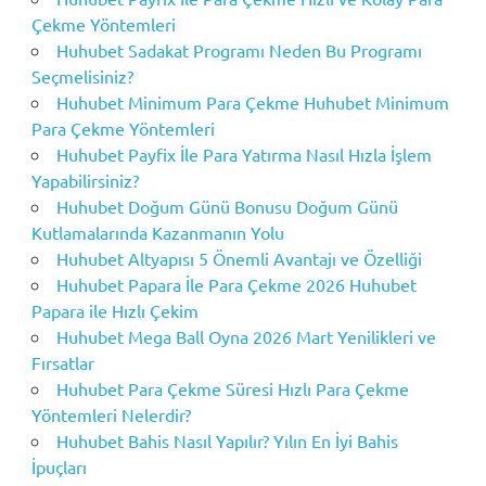
Çekme Yöntemleri
Huhubet Sadakat Programı Neden Bu Programı
Seçmelisiniz?
Huhubet Minimum Para Çekme Huhubet Minimum
Para Çekme Yöntemleri
Huhubet Payfix İle Para Yatırma Nasıl Hızla İşlem
Yapabilirsiniz?
Huhubet Doğum Günü Bonusu Doğum Günü
Kutlamalarında Kazanmanın Yolu
Huhubet Altyapısı 5 Önemli Avantajı ve Özelliği
Huhubet Papara İle Para Çekme 2026 Huhubet
Papara ile Hızlı Çekim
Huhubet Mega Ball Oyna 2026 Mart Yenilikleri ve
Fırsatlar
Huhubet Para Çekme Süresi Hızlı Para Çekme
Yöntemleri Nelerdir?
Huhubet Bahis Nasıl Yapılır? Yılın En İyi Bahis
İpuçları