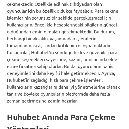
çekmektedir. Özellikle acil nakit ihtiyaçları olan
oyuncular için bu özellik oldukça faydalıdır. Para çekme
işlemlerinin sorunsuz bir şekilde gerçekleşmesi için
kullanıcıların, öncelikle hesaplarındaki bilgilerin güncel
olduğundan emin olmaları gerekmektedir. Bu durum,
herhangi bir aksaklık yaşanmadan işlemlerin
tamamlanması açısından kritik bir rol oynamaktadır.
Kullanıcılar, Huhubet’in sunduğu hızlı ve güvenilir para
çekme seçenekleri sayesinde, kazançlarını anında elde
etme fırsatına sahip olurlar. Bu da, oyuncuların bahis
deneyimlerini daha keyifli hale getirmektedir. Ayrıca,
Huhubet’in sağladığı hızlı para çekme işlemleri,
kullanıcıların kazançlarını daha iyi yönetmelerine olanak
tanır ve böylece oyuncuların platformda daha fazla
zaman geçirmesine zemin hazırlar.
Huhubet Anında Para Çekme
Yöntemleri