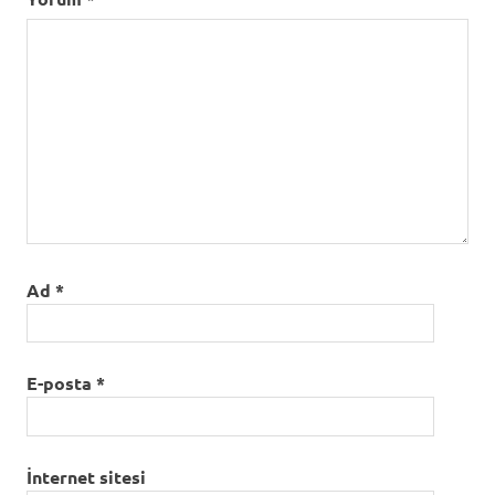
Ad
*
E-posta
*
İnternet sitesi