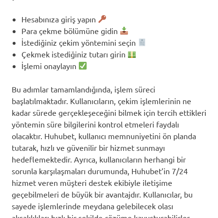
Hesabınıza giriş yapın
Para çekme bölümüne gidin
İstediğiniz çekim yöntemini seçin
Çekmek istediğiniz tutarı girin
İşlemi onaylayın
Bu adımlar tamamlandığında, işlem süreci
başlatılmaktadır. Kullanıcıların, çekim işlemlerinin ne
kadar sürede gerçekleşeceğini bilmek için tercih ettikleri
yöntemin süre bilgilerini kontrol etmeleri faydalı
olacaktır. Huhubet, kullanıcı memnuniyetini ön planda
tutarak, hızlı ve güvenilir bir hizmet sunmayı
hedeflemektedir. Ayrıca, kullanıcıların herhangi bir
sorunla karşılaşmaları durumunda, Huhubet’in 7/24
hizmet veren müşteri destek ekibiyle iletişime
geçebilmeleri de büyük bir avantajdır. Kullanıcılar, bu
sayede işlemlerinde meydana gelebilecek olası
aksaklıkları hızlı bir şekilde çözüme kavuşturabilirler.