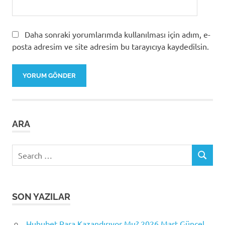
Daha sonraki yorumlarımda kullanılması için adım, e-
posta adresim ve site adresim bu tarayıcıya kaydedilsin.
ARA
Search
SEARCH
for:
SON YAZILAR
Huhubet Para Kazandırıyor Mu? 2026 Mart Güncel