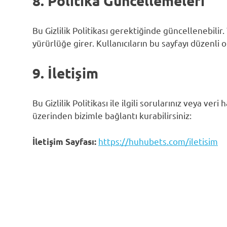
8. Politika Güncellemeleri
Bu Gizlilik Politikası gerektiğinde güncellenebilir
yürürlüğe girer. Kullanıcıların bu sayfayı düzenli o
9. İletişim
Bu Gizlilik Politikası ile ilgili sorularınız veya veri
üzerinden bizimle bağlantı kurabilirsiniz:
https://huhubets.com/iletisim
İletişim Sayfası: