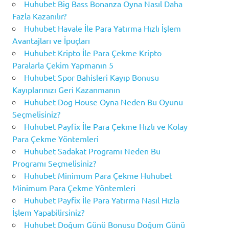
Huhubet Big Bass Bonanza Oyna Nasıl Daha
Fazla Kazanılır?
Huhubet Havale İle Para Yatırma Hızlı İşlem
Avantajları ve İpuçları
Huhubet Kripto İle Para Çekme Kripto
Paralarla Çekim Yapmanın 5
Huhubet Spor Bahisleri Kayıp Bonusu
Kayıplarınızı Geri Kazanmanın
Huhubet Dog House Oyna Neden Bu Oyunu
Seçmelisiniz?
Huhubet Payfix İle Para Çekme Hızlı ve Kolay
Para Çekme Yöntemleri
Huhubet Sadakat Programı Neden Bu
Programı Seçmelisiniz?
Huhubet Minimum Para Çekme Huhubet
Minimum Para Çekme Yöntemleri
Huhubet Payfix İle Para Yatırma Nasıl Hızla
İşlem Yapabilirsiniz?
Huhubet Doğum Günü Bonusu Doğum Günü