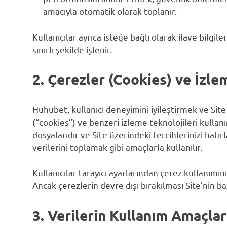
amacıyla otomatik olarak toplanır.
Kullanıcılar ayrıca isteğe bağlı olarak ilave bilgile
sınırlı şekilde işlenir.
2. Çerezler (Cookies) ve İzle
Huhubet, kullanıcı deneyimini iyileştirmek ve Sit
(“cookies”) ve benzeri izleme teknolojileri kullanı
dosyalarıdır ve Site üzerindeki tercihlerinizi hat
verilerini toplamak gibi amaçlarla kullanılır.
Kullanıcılar tarayıcı ayarlarından çerez kullanımın
Ancak çerezlerin devre dışı bırakılması Site’nin baz
3. Verilerin Kullanım Amaçlar