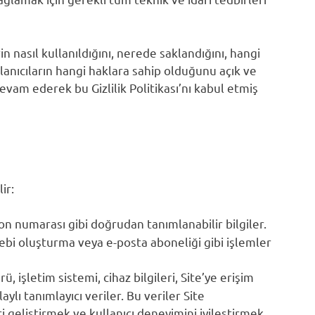
rin nasıl kullanıldığını, nerede saklandığını, hangi
lanıcıların hangi haklara sahip olduğunu açık ve
evam ederek bu Gizlilik Politikası’nı kabul etmiş
ir:
on numarası gibi doğrudan tanımlanabilir bilgiler.
lebi oluşturma veya e-posta aboneliği gibi işlemler
rü, işletim sistemi, cihaz bilgileri, Site’ye erişim
aylı tanımlayıcı veriler. Bu veriler Site
 geliştirmek ve kullanıcı deneyimini iyileştirmek