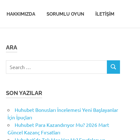
HAKKIMIZDA
SORUMLU OYUN
İLETIŞIM
ARA
Search
SEARCH
for:
SON YAZILAR
Huhubet Bonusları İncelemesi Yeni Başlayanlar
İçin İpuçları
Huhubet Para Kazandırıyor Mu? 2026 Mart
Güncel Kazanç Fırsatları
Huhubet’da Tek Maç Var Mı? Faydaları ve