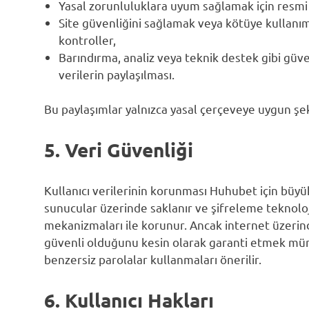
Yasal zorunluluklara uyum sağlamak için resmi
Site güvenliğini sağlamak veya kötüye kullanım 
kontroller,
Barındırma, analiz veya teknik destek gibi güven
verilerin paylaşılması.
Bu paylaşımlar yalnızca yasal çerçeveye uygun şekil
5. Veri Güvenliği
Kullanıcı verilerinin korunması Huhubet için büyü
sunucular üzerinde saklanır ve şifreleme teknoloji
mekanizmaları ile korunur. Ancak internet üzerin
güvenli olduğunu kesin olarak garanti etmek mümk
benzersiz parolalar kullanmaları önerilir.
6. Kullanıcı Hakları