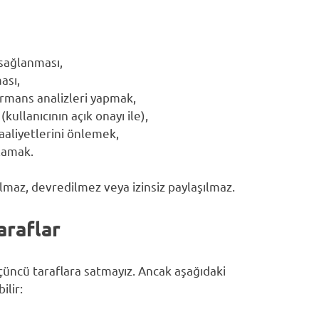
 sağlanması,
ası,
formans analizleri yapmak,
llanıcının açık onayı ile),
aaliyetlerini önlemek,
lamak.
ılmaz, devredilmez veya izinsiz paylaşılmaz.
araflar
üçüncü taraflara satmayız. Ancak aşağıdaki
ilir: