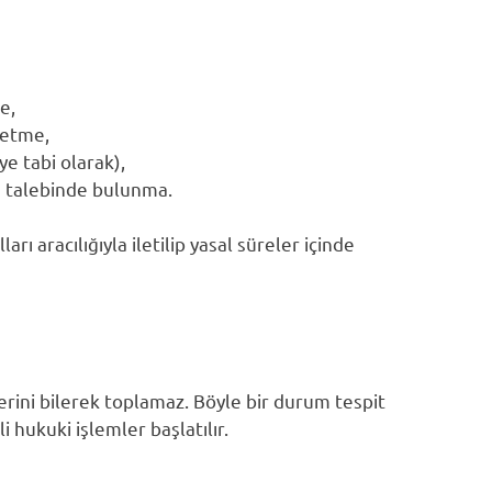
e,
 etme,
ye tabi olarak),
a talebinde bulunma.
arı aracılığıyla iletilip yasal süreler içinde
lerini bilerek toplamaz. Böyle bir durum tespit
li hukuki işlemler başlatılır.