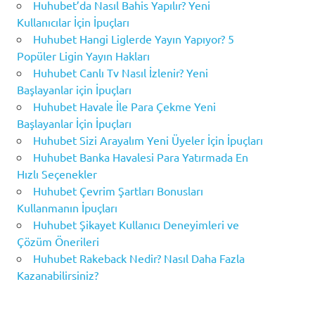
Huhubet’da Nasıl Bahis Yapılır? Yeni
Kullanıcılar İçin İpuçları
Huhubet Hangi Liglerde Yayın Yapıyor? 5
Popüler Ligin Yayın Hakları
Huhubet Canlı Tv Nasıl İzlenir? Yeni
Başlayanlar için İpuçları
Huhubet Havale İle Para Çekme Yeni
Başlayanlar İçin İpuçları
Huhubet Sizi Arayalım Yeni Üyeler İçin İpuçları
Huhubet Banka Havalesi Para Yatırmada En
Hızlı Seçenekler
Huhubet Çevrim Şartları Bonusları
Kullanmanın İpuçları
Huhubet Şikayet Kullanıcı Deneyimleri ve
Çözüm Önerileri
Huhubet Rakeback Nedir? Nasıl Daha Fazla
Kazanabilirsiniz?