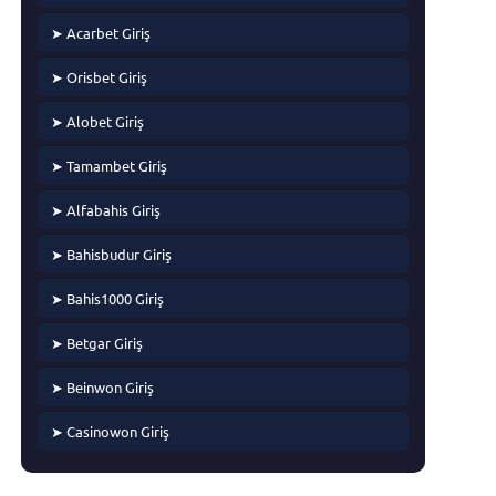
➤ Acarbet Giriş
➤ Orisbet Giriş
➤ Alobet Giriş
➤ Tamambet Giriş
➤ Alfabahis Giriş
➤ Bahisbudur Giriş
➤ Bahis1000 Giriş
➤ Betgar Giriş
➤ Beinwon Giriş
➤ Casinowon Giriş