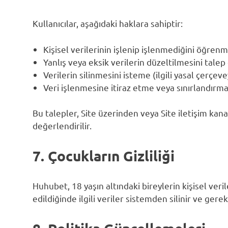
Kullanıcılar, aşağıdaki haklara sahiptir:
Kişisel verilerinin işlenip işlenmediğini öğrenm
Yanlış veya eksik verilerin düzeltilmesini talep
Verilerin silinmesini isteme (ilgili yasal çerçeve
Veri işlenmesine itiraz etme veya sınırlandırm
Bu talepler, Site üzerinden veya Site iletişim kanall
değerlendirilir.
7. Çocukların Gizliliği
Huhubet, 18 yaşın altındaki bireylerin kişisel veri
edildiğinde ilgili veriler sistemden silinir ve gerek