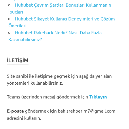
Huhubet Çevrim Şartları Bonusları Kullanmanın
İpuçları
Huhubet Şikayet Kullanıcı Deneyimleri ve Çözüm
Önerileri
Huhubet Rakeback Nedir? Nasıl Daha Fazla
Kazanabilirsiniz?
İLETIŞIM
Site sahibi ile iletişime geçmek için aşağıda yer alan
yöntemleri kullanabilirsiniz.
Teams üzerinden mesaj göndermek için
Tıklayın
E-posta
göndermek için
bahisrehberim7@gmail.com
adresini kullanın.