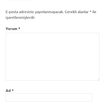
E-posta adresiniz yayınlanmayacak.
Gerekli alanlar
*
ile
işaretlenmişlerdir
Yorum
*
Ad
*