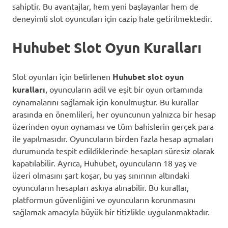
sahiptir. Bu avantajlar, hem yeni başlayanlar hem de
deneyimli slot oyuncuları için cazip hale getirilmektedir.
Huhubet Slot Oyun Kuralları
Slot oyunları için belirlenen
Huhubet slot oyun
kuralları
, oyuncuların adil ve eşit bir oyun ortamında
oynamalarını sağlamak için konulmuştur. Bu kurallar
arasında en önemlileri, her oyuncunun yalnızca bir hesap
üzerinden oyun oynaması ve tüm bahislerin gerçek para
ile yapılmasıdır. Oyuncuların birden fazla hesap açmaları
durumunda tespit edildiklerinde hesapları süresiz olarak
kapatılabilir. Ayrıca, Huhubet, oyuncuların 18 yaş ve
üzeri olmasını şart koşar, bu yaş sınırının altındaki
oyuncuların hesapları askıya alınabilir. Bu kurallar,
platformun güvenliğini ve oyuncuların korunmasını
sağlamak amacıyla büyük bir titizlikle uygulanmaktadır.