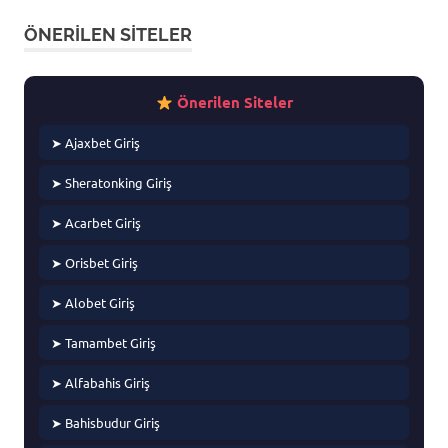
ÖNERILEN SITELER
Önerilen Siteler
➤ Ajaxbet Giriş
➤ Sheratonking Giriş
➤ Acarbet Giriş
➤ Orisbet Giriş
➤ Alobet Giriş
➤ Tamambet Giriş
➤ Alfabahis Giriş
➤ Bahisbudur Giriş