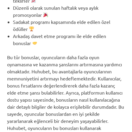
teklifler
Düzenli olarak sunulan haftalık veya aylık
promosyonlar
Sadakat programı kapsamında elde edilen özel
ödüller
Arkadaş davet etme programı ile elde edilen
bonuslar
Bu tür bonuslar, oyuncuların daha fazla oyun
oynamasına ve kazanma şanslarını artırmasına yardımcı
olmaktadır. Huhubet, bu avantajlarla oyuncularının
memnuniyetini artırmayı hedeflemektedir. Kullanıcılar,
bonus fırsatlarını değerlendirerek daha fazla kazanç
elde etme şansı bulabilirler. Ayrıca, platformun kullanıcı
dostu yapısı sayesinde, bonusların nasıl kullanılacağına
dair detaylı bilgiler de kolayca erişilebilir durumdadır. Bu
sayede, oyuncular bonuslardan en iyi şekilde
yararlanarak eğlenceli bir deneyim yaşayabilirler.
Huhubet, oyuncuların bu bonusları kullanarak