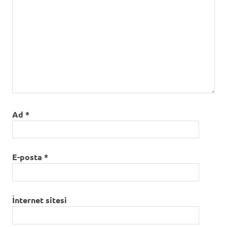
Ad
*
E-posta
*
İnternet sitesi