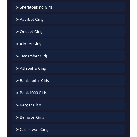
➤ Sheratonking Giriş
➤ Acarbet Giriş
➤ Orisbet Giriş
➤ Alobet Giriş
➤ Tamambet Giriş
➤ Alfabahis Giriş
➤ Bahisbudur Giriş
➤ Bahis1000 Giriş
➤ Betgar Giriş
➤ Beinwon Giriş
➤ Casinowon Giriş