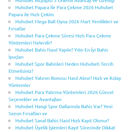
Huhubet Altyapısı 5 Önemli Avantajı ve Özelliği
Huhubet Papara İle Para Çekme 2026 Huhubet
Papara ile Hızlı Çekim
Huhubet Mega Ball Oyna 2026 Mart Yenilikleri ve
Fırsatlar
Huhubet Para Çekme Süresi Hızlı Para Çekme
Yöntemleri Nelerdir?
Huhubet Bahis Nasıl Yapılır? Yılın En İyi Bahis
İpuçları
Huhubet Spor Bahisleri Neden Huhubeti Tercih
Etmelisiniz?
Huhubet Yatırım Bonusu Nasıl Alınır? Hızlı ve Kolay
Yöntemler
Huhubet Para Yatırma Yöntemleri 2026 Güncel
Seçenekler ve Avantajları
Huhubet Hangi Spor Dallarında Bahis Var? Yeni
Sezon Fırsatları ve
Huhubet Sanal Bahis Nasıl Hızlı Kayıt Olunur?
Huhubet Üyelik İşlemleri Kayıt Sürecinde Dikkat