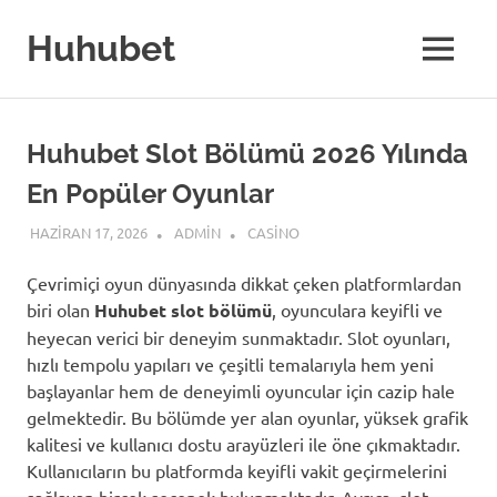
Skip
to
Huhubet
MENU
content
Huhubet Slot Bölümü 2026 Yılında
En Popüler Oyunlar
HAZIRAN 17, 2026
ADMIN
CASINO
Çevrimiçi oyun dünyasında dikkat çeken platformlardan
biri olan
Huhubet slot bölümü
, oyunculara keyifli ve
heyecan verici bir deneyim sunmaktadır. Slot oyunları,
hızlı tempolu yapıları ve çeşitli temalarıyla hem yeni
başlayanlar hem de deneyimli oyuncular için cazip hale
gelmektedir. Bu bölümde yer alan oyunlar, yüksek grafik
kalitesi ve kullanıcı dostu arayüzleri ile öne çıkmaktadır.
Kullanıcıların bu platformda keyifli vakit geçirmelerini
sağlayan birçok seçenek bulunmaktadır. Ayrıca, slot