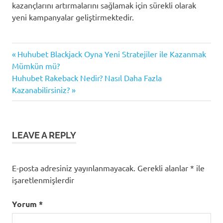
kazançlarını artırmalarını sağlamak için sürekli olarak
yeni kampanyalar geliştirmektedir.
Huhubet
Previous
Yazı
Huhubet Blackjack Oyna Yeni Stratejiler ile Kazanmak
Oyunları
Post:
Mümkün mü?
gezinmesi
Kazanç
Next
Huhubet Rakeback Nedir? Nasıl Daha Fazla
Fırsatları
Post:
Kazanabilirsiniz?
Slot
oyunları
LEAVE A REPLY
E-posta adresiniz yayınlanmayacak.
Gerekli alanlar
*
ile
işaretlenmişlerdir
Yorum
*