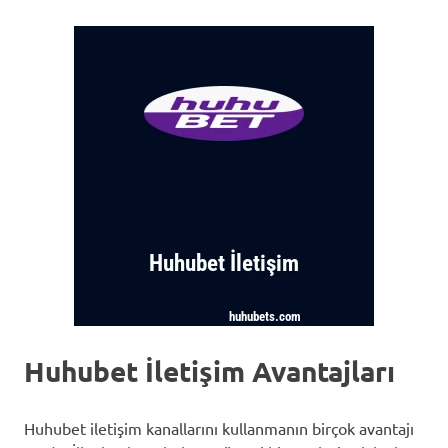
Huhubet İletişim Avantajları
Huhubet iletişim kanallarını kullanmanın birçok avantajı