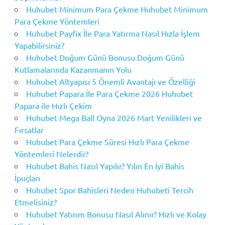
Huhubet Minimum Para Çekme Huhubet Minimum
Para Çekme Yöntemleri
Huhubet Payfix İle Para Yatırma Nasıl Hızla İşlem
Yapabilirsiniz?
Huhubet Doğum Günü Bonusu Doğum Günü
Kutlamalarında Kazanmanın Yolu
Huhubet Altyapısı 5 Önemli Avantajı ve Özelliği
Huhubet Papara İle Para Çekme 2026 Huhubet
Papara ile Hızlı Çekim
Huhubet Mega Ball Oyna 2026 Mart Yenilikleri ve
Fırsatlar
Huhubet Para Çekme Süresi Hızlı Para Çekme
Yöntemleri Nelerdir?
Huhubet Bahis Nasıl Yapılır? Yılın En İyi Bahis
İpuçları
Huhubet Spor Bahisleri Neden Huhubeti Tercih
Etmelisiniz?
Huhubet Yatırım Bonusu Nasıl Alınır? Hızlı ve Kolay