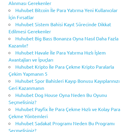
Alınması Gerekenler
Huhubet Bitcoin İle Para Yatırma Yeni Kullanıcılar
İçin Fırsatlar
Huhubet Sistem Bahisi Kayıt Sürecinde Dikkat
Edilmesi Gerekenler
Huhubet Big Bass Bonanza Oyna Nasıl Daha Fazla
Kazanılır?
Huhubet Havale İle Para Yatırma Hızlı İşlem
Avantajları ve İpuçları
Huhubet Kripto İle Para Çekme Kripto Paralarla
Çekim Yapmanın 5
Huhubet Spor Bahisleri Kayıp Bonusu Kayıplarınızı
Geri Kazanmanın
Huhubet Dog House Oyna Neden Bu Oyunu
Seçmelisiniz?
Huhubet Payfix İle Para Çekme Hızlı ve Kolay Para
Çekme Yöntemleri
Huhubet Sadakat Programı Neden Bu Programı
Seçmelisiniz?