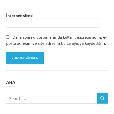
İnternet sitesi
Daha sonraki yorumlarımda kullanılması için adım, e-
posta adresim ve site adresim bu tarayıcıya kaydedilsin.
ARA
Search
SEARCH
for: