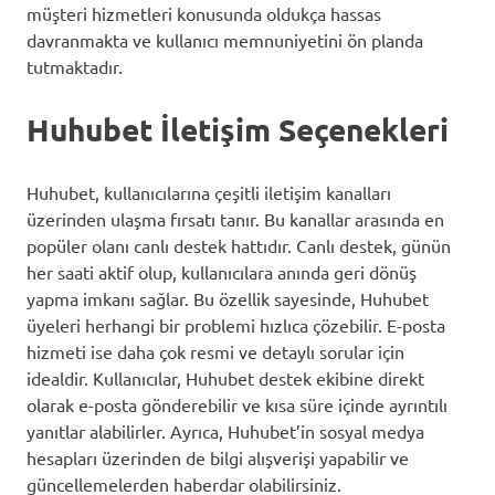
müşteri hizmetleri konusunda oldukça hassas
davranmakta ve kullanıcı memnuniyetini ön planda
tutmaktadır.
Huhubet İletişim Seçenekleri
Huhubet, kullanıcılarına çeşitli iletişim kanalları
üzerinden ulaşma fırsatı tanır. Bu kanallar arasında en
popüler olanı canlı destek hattıdır. Canlı destek, günün
her saati aktif olup, kullanıcılara anında geri dönüş
yapma imkanı sağlar. Bu özellik sayesinde, Huhubet
üyeleri herhangi bir problemi hızlıca çözebilir. E-posta
hizmeti ise daha çok resmi ve detaylı sorular için
idealdir. Kullanıcılar, Huhubet destek ekibine direkt
olarak e-posta gönderebilir ve kısa süre içinde ayrıntılı
yanıtlar alabilirler. Ayrıca, Huhubet’in sosyal medya
hesapları üzerinden de bilgi alışverişi yapabilir ve
güncellemelerden haberdar olabilirsiniz.