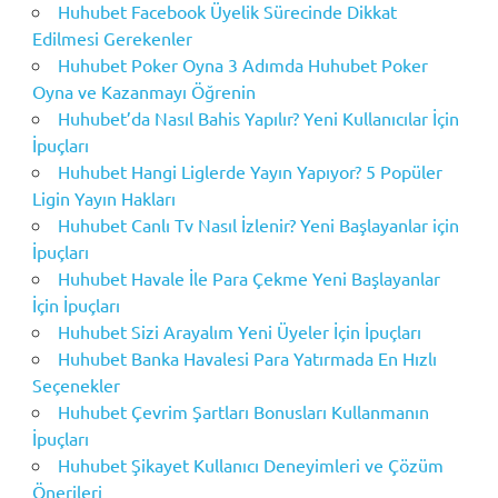
Huhubet Facebook Üyelik Sürecinde Dikkat
Edilmesi Gerekenler
Huhubet Poker Oyna 3 Adımda Huhubet Poker
Oyna ve Kazanmayı Öğrenin
Huhubet’da Nasıl Bahis Yapılır? Yeni Kullanıcılar İçin
İpuçları
Huhubet Hangi Liglerde Yayın Yapıyor? 5 Popüler
Ligin Yayın Hakları
Huhubet Canlı Tv Nasıl İzlenir? Yeni Başlayanlar için
İpuçları
Huhubet Havale İle Para Çekme Yeni Başlayanlar
İçin İpuçları
Huhubet Sizi Arayalım Yeni Üyeler İçin İpuçları
Huhubet Banka Havalesi Para Yatırmada En Hızlı
Seçenekler
Huhubet Çevrim Şartları Bonusları Kullanmanın
İpuçları
Huhubet Şikayet Kullanıcı Deneyimleri ve Çözüm
Önerileri